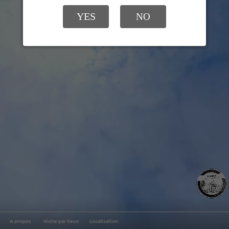
YES
NO
A propos
Visite par lieux
Localisation